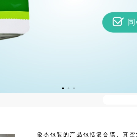
S
e
a
r
c
h
俊杰包装的产品包括复合膜、真空