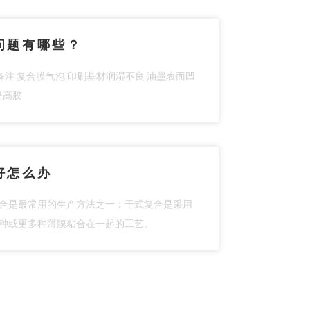
问题有哪些？
备注 复合膜气泡 印刷基材润湿不良 油墨表面凹
提高胶
好怎么办
合是最常用的生产方法之一：干式复合是采用
种或更多种薄膜粘合在一起的工艺。