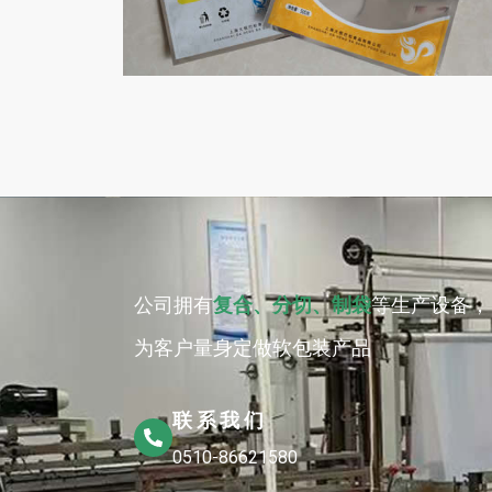
低温冷冻铝箔袋
应用范围：低温冷冻铝箔袋应用于熟食、冷
冻产品、肉制品等食品包装，低温冷冻铝箔
袋是将包装容器内的空气全部抽出密封，维
持袋内处于低氧状态，使微生物没有生存条
公
司拥有
复合、分切、制袋
等生产设备，
件，以达到食品新鲜、无病腐发生的目的。
为客户量身定做软包装产品
联系我们
0510-86621580