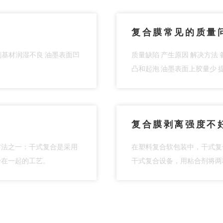
复合膜常见的质量
印刷基材润湿不良 油墨表面凹
质量缺陷 产生原因 解决方法 
凸和起泡 油墨表面上胶量少 
复合膜剥离强度不
方法之一：干式复合是采用
在塑料复合软包装中，干式复
合在一起的工艺。
干式复合设备，用粘合剂将两