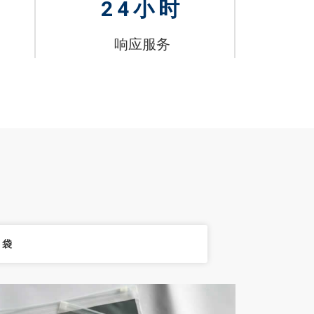
24
小时
响应服务
箔袋