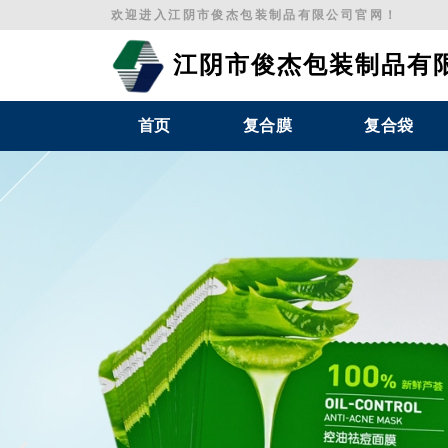
跳
欢迎进入江阴市俊杰包装制品有限公司官网！
至
内
江阴市俊杰包装制品有
容
首页
复合膜
复合袋