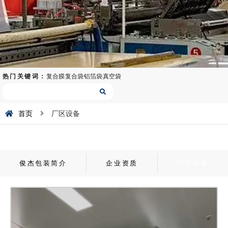
热门关键词：
复合膜
复合袋
铝箔袋
真空袋
S
e
a
首页
厂区设备
r
c
h
俊杰包装简介
企业资质
厂区设备