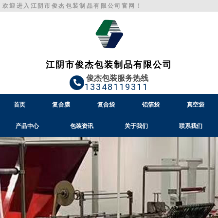
跳
欢迎进入江阴市俊杰包装制品有限公司官网！
至
内
容
江阴市俊杰包装制品有限公司
俊杰包装服务热线
13348119311
首页
复合膜
复合袋
铝箔袋
真空袋
产品中心
包装资讯
关于我们
联系我们