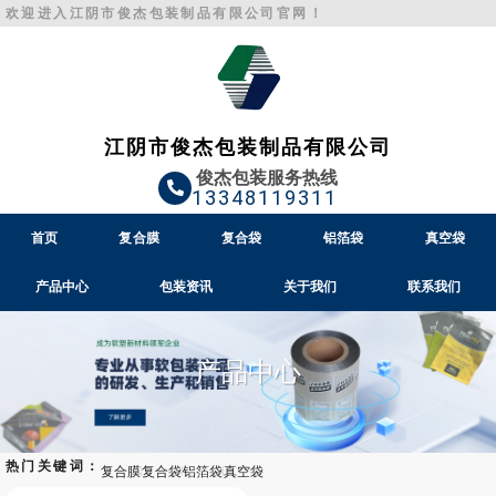
跳
欢迎进入江阴市俊杰包装制品有限公司官网！
至
内
容
江阴市俊杰包装制品有限公司
俊杰包装服务热线
13348119311
首页
复合膜
复合袋
铝箔袋
真空袋
产品中心
包装资讯
关于我们
联系我们
产品中心
热门关键词：
复合膜
复合袋
铝箔袋
真空袋
Search