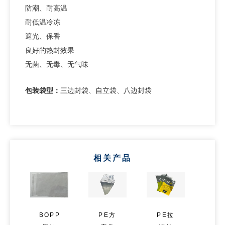
防潮、耐高温
耐低温冷冻
遮光、保香
良好的热封效果
无菌、无毒、无气味
包装袋型：
三边封袋、自立袋、八边封袋
相关产品
BOPP
PE方
PE拉