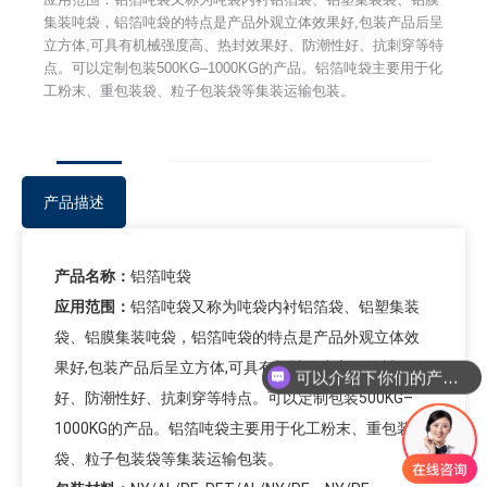
集装吨袋，铝箔吨袋的特点是产品外观立体效果好,包装产品后呈
立方体,可具有机械强度高、热封效果好、防潮性好、抗刺穿等特
点。可以定制包装500KG–1000KG的产品。铝箔吨袋主要用于化
工粉末、重包装袋、粒子包装袋等集装运输包装。
产品描述
产品名称：
铝箔吨袋
应用范围：
铝箔吨袋又称为吨袋内衬铝箔袋、铝塑集装
袋、铝膜集装吨袋，铝箔吨袋的特点是产品外观立体效
果好,包装产品后呈立方体,可具有机械强度高、热封效果
可以介绍下你们的产品么
好、防潮性好、抗刺穿等特点。可以定制包装500KG–
1000KG的产品。铝箔吨袋主要用于化工粉末、重包装
袋、粒子包装袋等集装运输包装。