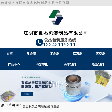
跳
欢迎进入江阴市俊杰包装制品有限公司官网！
至
内
容
江阴市俊杰包装制品有限公司
俊杰包装服务热线
13348119311
首页
复合膜
复合袋
铝箔袋
真空袋
产品中心
包装资讯
关于我们
联系我们
产品中心
热门关键词：
复合膜
复合袋
铝箔袋
真空袋
Search